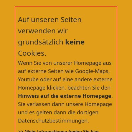
Auf unseren Seiten
verwenden wir
grundsätzlich
keine
Cookies.
Willkommen in der
Wenn Sie von unserer Homepage aus
RÄDERWERFT
®
auf externe Seiten wie Google-Maps,
Youtube oder auf eine andere externe
dem nördlichsten Fahrradfachgeschäft
Homepage klicken, beachten Sie den
Deutschlands
Hinweis auf die externe Homepage
.
Sie verlassen dann unsere Homepage
und es gelten dann die dortigen
Datenschutzbestimmungen.
>> Mehr Informationen finden Sie hier