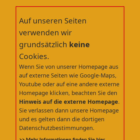
Auf unseren Seiten
verwenden wir
grundsätzlich
keine
Cookies.
Willkommen in der
Wenn Sie von unserer Homepage aus
RÄDERWERFT
®
auf externe Seiten wie Google-Maps,
Youtube oder auf eine andere externe
dem nördlichsten Fahrradfachgeschäft
Homepage klicken, beachten Sie den
Deutschlands
Hinweis auf die externe Homepage
.
Sie verlassen dann unsere Homepage
und es gelten dann die dortigen
Datenschutzbestimmungen.
>> Mehr Informationen finden Sie hier