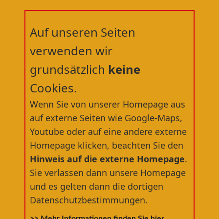
Auf unseren Seiten
verwenden wir
grundsätzlich
keine
Cookies.
Willkommen in der
Wenn Sie von unserer Homepage aus
RÄDERWERFT
®
auf externe Seiten wie Google-Maps,
Youtube oder auf eine andere externe
dem nördlichsten Fahrradfachgeschäft
Homepage klicken, beachten Sie den
Deutschlands
Hinweis auf die externe Homepage
.
Sie verlassen dann unsere Homepage
und es gelten dann die dortigen
Datenschutzbestimmungen.
>> Mehr Informationen finden Sie hier