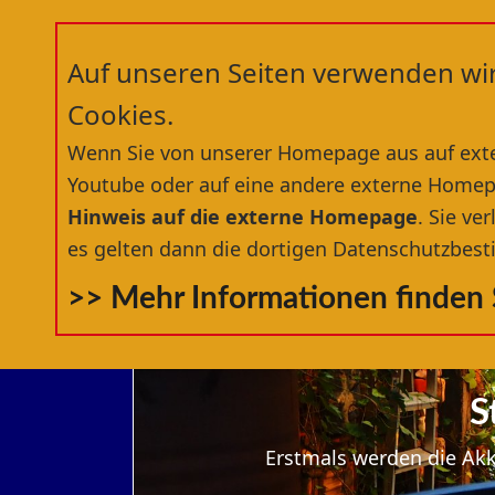
Auf unseren Seiten verwenden wi
Cookies.
Wenn Sie von unserer Homepage aus auf exte
Youtube oder auf eine andere externe Homep
Hinweis auf die externe Homepage
. Sie v
es gelten dann die dortigen Datenschutzbe
>> Mehr Informationen finden S
S
Erstmals werden die Akk