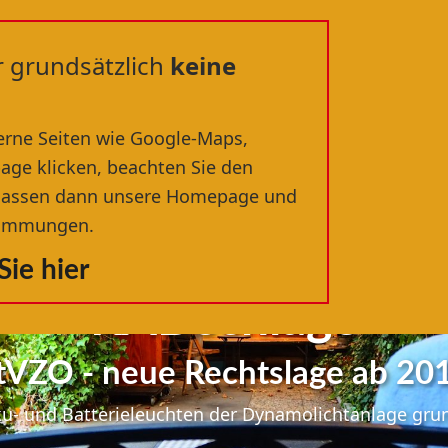
Willkommen in der
r grundsätzlich
RÄDERWERFT
keine
®
dem nördlichsten Fahrradfachgeschäft Deutschland
rne Seiten wie Google-Maps,
age klicken, beachten Sie den
erlassen dann unsere Homepage und
stimmungen.
ie hier
RADschläge
tVZO - neue Rechtslage ab 20
u- und Batterieleuchten der Dynamolichtanlage grunds