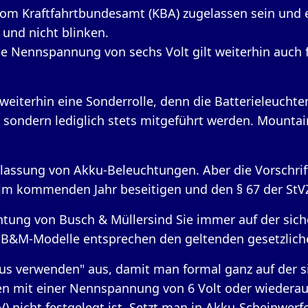
vom Kraftfahrtbundesamt (KBA) zugelassen sein und 
 und nicht blinken.
 Nennspannung von sechs Volt gilt weiterhin auch fü
weiterhin eine Sonderrolle, denn die Batterieleuchte
, sondern lediglich stets mitgeführt werden. Mount
assung von Akku-Beleuchtungen. Aber die Vorschrifte
 im kommenden Jahr beseitigen und den § 67 der StV
tung von Busch & Müllersind Sie immer auf der sicher
 B&M-Modelle entsprechen den geltenden gesetzlich
s verwenden" aus, damit man formal ganz auf der sic
rien mit einer Nennspannung von 6 Volt oder wiedera
) nicht festgelegt ist. Setzt man in Akku-Scheinwerfe